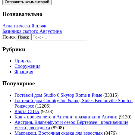
Познавательно
Атлантический пляж
Базилика святого Августина
Поиск
Рубрики
Природа
Сооружения
Франция
Популярное
Гостевой дом Studio 6 Skytop Rome в Риме
(33315)
Гостевой дом Country Inn &amp; Suites Bentonville South в
Роджерсе
(12206)
Карта США
(9238)
Как я провел лето в Англии: праздники в Англии
(9130)
Австрия. Клагенфурт и озеро Вёртерзее - красивейшие
места для отдыха
(8508)
Марракеш. Восточная сказка для взрослых
(8476)