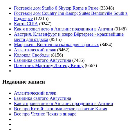
Гостевой дом Studio 6 Skytop Rome в Риме
(33348)
Гостевой дом Country Inn &amp; Suites Bentonville South в
Роджерсе
(12215)
Карта США
(9247)
Как я провел лето в Англии: праздники в Англии
(9148)
Австрия. Клагенфурт и озеро Вёртерзее - красивейшие
места для отдыха
(8515)
Марракеш. Восточная сказка для взрослых
(8484)
Атлантический пляж
(8462)
Колокол Свободы
(8156)
Базилика святого Августина
(7485)
Памятник Мартину Лютеру Кингу
(6667)
Недавние записи
Атлантический пляж
Базилика святого Августина
Как я провел лето в Англии: праздники в Англии
Все про Китай: экономическое развитие Китая
Все про Чехию: Чехия в январе